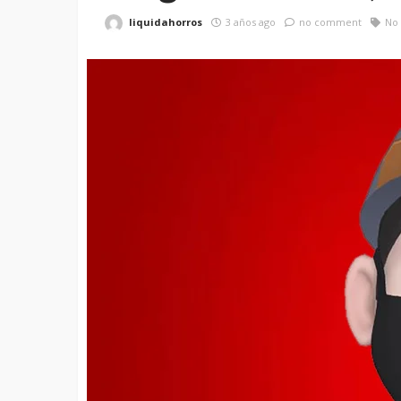
liquidahorros
3 años ago
no comment
No 