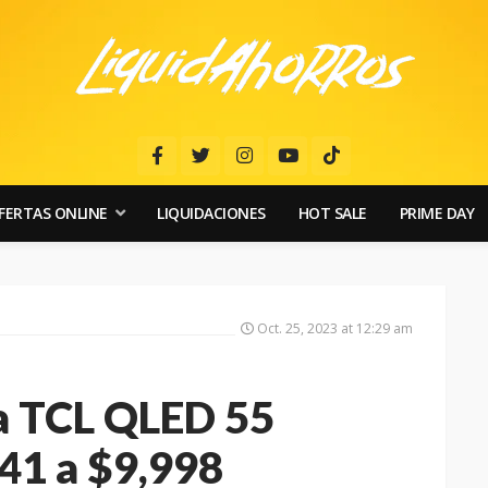
FERTAS ONLINE
LIQUIDACIONES
HOT SALE
PRIME DAY
Oct. 25, 2023 at 12:29 am
la TCL QLED 55
41 a $9,998