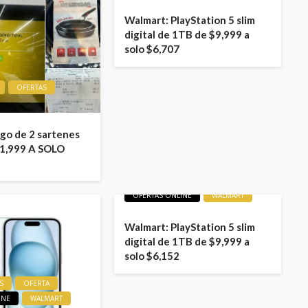
Walmart: PlayStation 5 slim
digital de 1TB de $9,999 a
solo $6,707
OFERTAS
ego de 2 sartenes
1,999 A SOLO
LIQUIDACIONES
OFERTA
OFERTAS ONLINE
WALMART
Walmart: PlayStation 5 slim
digital de 1TB de $9,999 a
solo $6,152
S
OFERTA
INE
WALMART