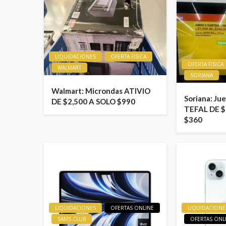
LIQUIDACIONES
OFERTA FISICA
OFERTA FISICA
WALMART
SORIANA
Walmart: Microndas ATIVIO
Soriana: Ju
DE $2,500 A SOLO $990
TEFAL DE $
$360
LIQUIDACIONES
OFERTAS ONLINE
LIQUIDACIONE
SAMS CLUB
OFERTAS ONL