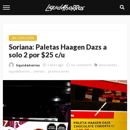
SIN CATEGORÍA
Soriana: Paletas Haagen Dazs a
solo 2 por $25 c/u
3 años ago
no comment
descuentos
liquidahorros
liquidahorros
ofertas
promociones