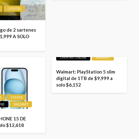
OFERTAS
ego de 2 sartenes
1,999 A SOLO
LIQUIDACIONES
OFERTA
OFERTAS ONLINE
WALMART
Walmart: PlayStation 5 slim
digital de 1TB de $9,999 a
solo $6,152
S
OFERTA
INE
WALMART
PHONE 15 DE
olo $12,618