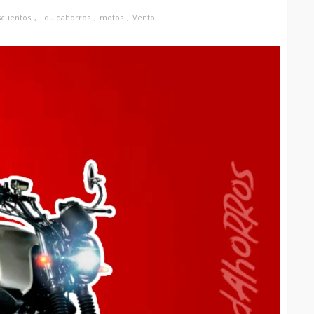
scuentos
liquidahorros
motos
Vento