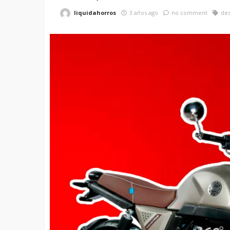
liquidahorros
3 años ago
no comment
de