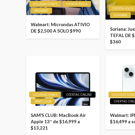
LIQUIDACIONES
OFERTA FISICA
OFERTA FISICA
WALMART
SORIANA
Walmart: Microndas ATIVIO
Soriana: Ju
DE $2,500 A SOLO $990
TEFAL DE $
$360
LIQUIDACIONES
OFERTAS ONLINE
LIQUIDACIONE
SAMS CLUB
OFERTAS ONL
SAM’S CLUB: MacBook Air
Walmart: I
Apple 13″ de $16,999 a
$16,499 a s
$13,221