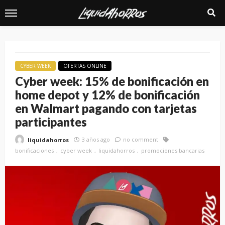
CYBER WEEK
OFERTAS ONLINE
Cyber week: 15% de bonificación en
home depot y 12% de bonificación
en Walmart pagando con tarjetas
participantes
3 años ago
no comment
liquidahorros
bonificaciones
cyber week
liquidahorros
promociones bancarias