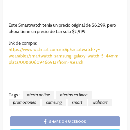
Este Smartwatch tenía un precio original de $6,299, pero
ahora tiene un precio de tan solo $2,999
link de compra:
https://www.walmart.com.mx/ip/smartwatch-y-
wearables/smartwatch-samsung-galaxy-watch-5-44mm-
plata/00880609466913?from=/search
Tags :
oferta online
ofertas en linea
promociones
samsung
smart
walmart
SHARE ON FACEBOOK