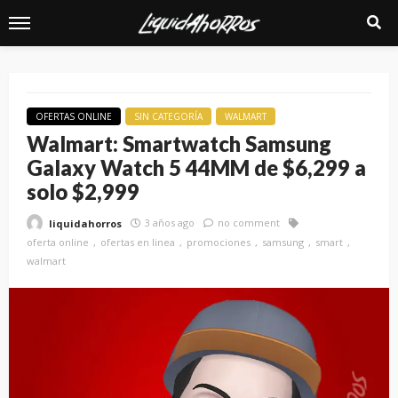
OFERTAS ONLINE
SIN CATEGORÍA
WALMART
Walmart: Smartwatch Samsung
Galaxy Watch 5 44MM de $6,299 a
solo $2,999
3 años ago
no comment
liquidahorros
oferta online
ofertas en linea
promociones
samsung
smart
walmart