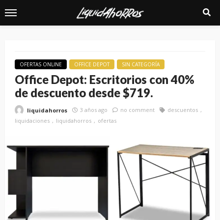
OFERTAS ONLINE
OFFICE DEPOT
SIN CATEGORÍA
Office Depot: Escritorios con 40%
de descuento desde $719.
3 años ago
no comment
descuentos
liquidahorros
liquidaciones
liquidahorros
ofertas