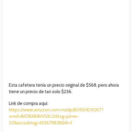
Esta cafetera tenía un precio original de $568, pero ahora
tiene un precio de tan solo $256.
Link de compra aqui:
https://www.amazon.com.mx/dp/B092HD3QK7?
smid=AVDBXBAVVSXLQ&tag=jalme-
20&ascsubtag=433679838&th=1