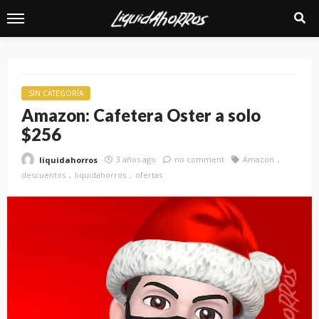
SIN CATEGORÍA
Amazon: Cafetera Oster a solo
$256
3 años ago
no comment
Amazon
liquidahorros
descuentos
liquidahorros
ofertas