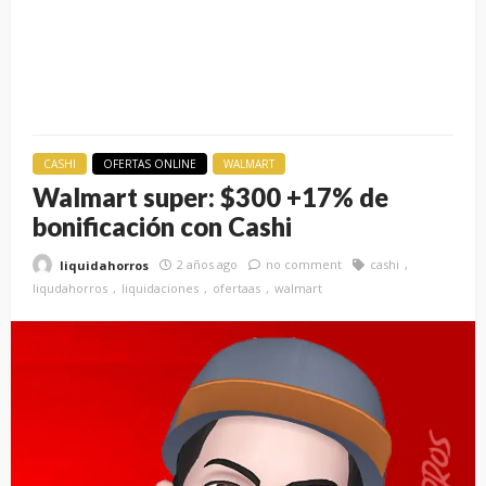
CASHI
OFERTAS ONLINE
WALMART
Walmart super: $300 +17% de
bonificación con Cashi
2 años ago
no comment
cashi
liquidahorros
liqudahorros
liquidaciones
ofertaas
walmart