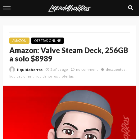
AMAZON
OFERTAS ONLINE
Amazon: Valve Steam Deck, 256GB
a solo $8989
2 años ago
no comment
descuentos
liquidahorros
liquidaciones
liquidahorros
ofertas