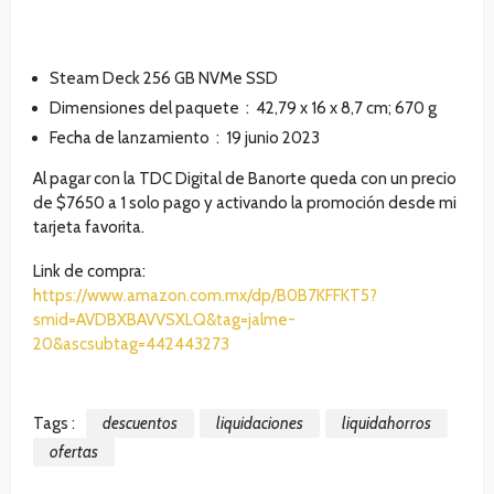
Steam Deck 256 GB NVMe SSD
Dimensiones del paquete ‏ : ‎
42,79 x 16 x 8,7 cm; 670 g
Fecha de lanzamiento ‏ : ‎
19 junio 2023
Al pagar con la TDC Digital de Banorte queda con un precio
de $7650 a 1 solo pago y activando la promoción desde mi
tarjeta favorita.
Link de compra:
https://www.amazon.com.mx/dp/B0B7KFFKT5?
smid=AVDBXBAVVSXLQ&tag=jalme-
20&ascsubtag=442443273
Tags :
descuentos
liquidaciones
liquidahorros
ofertas