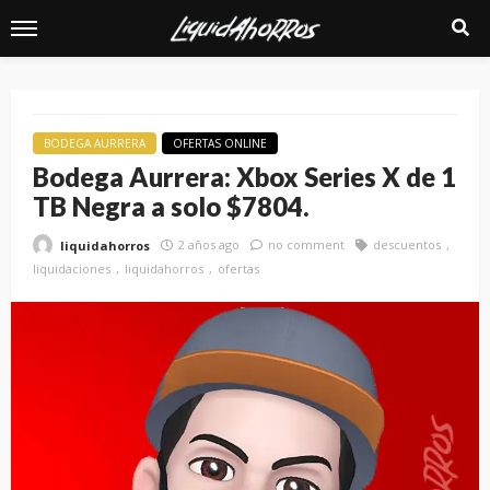
BODEGA AURRERA
OFERTAS ONLINE
Bodega Aurrera: Xbox Series X de 1
TB Negra a solo $7804.
2 años ago
no comment
descuentos
liquidahorros
liquidaciones
liquidahorros
ofertas