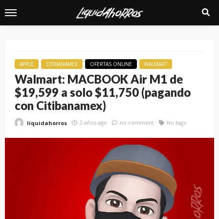
APPLE
CITIBANAMEX
OFERTAS ONLINE
WALMART
Walmart: MACBOOK Air M1 de
$19,599 a solo $11,750 (pagando
con Citibanamex)
2 años ago
no comment
No tags
liquidahorros