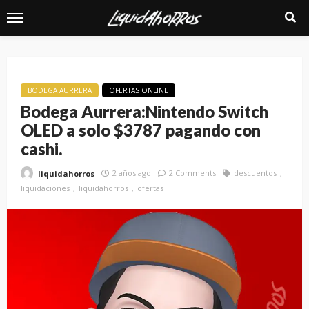
BODEGA AURRERA
OFERTAS ONLINE
Bodega Aurrera:Nintendo Switch
OLED a solo $3787 pagando con
cashi.
2 años ago
2 Comments
descuentos
liquidahorros
liquidaciones
liquidahorros
ofertas