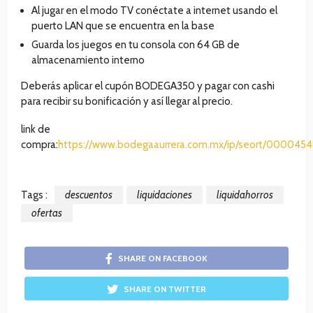
Al jugar en el modo TV conéctate a internet usando el
puerto LAN que se encuentra en la base
Guarda los juegos en tu consola con 64 GB de
almacenamiento interno
Deberás aplicar el cupón BODEGA350 y pagar con cashi
para recibir su bonificación y así llegar al precio.
link de
compra:
https://www.bodegaaurrera.com.mx/ip/seort/000045
Tags :
descuentos
liquidaciones
liquidahorros
ofertas
SHARE ON FACEBOOK
SHARE ON TWITTER