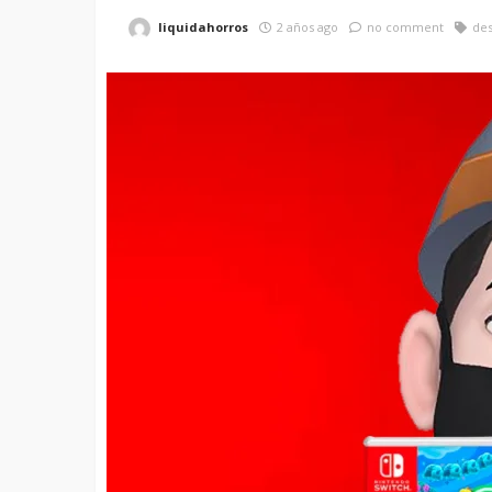
liquidahorros
2 años ago
no comment
de