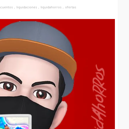
scuentos
liquidaciones
liquidahorros
ofertas