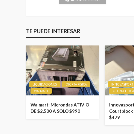
TE PUEDE INTERESAR
LIQUIDACIONES
OFERTA FISICA
INNOVASPORT
WALMART
OFERTA FISIC
Walmart: Microndas ATIVIO
Innovasport
DE $2,500 A SOLO $990
Courtblock 
$479
LIQUIDACIONES
OFERTAS