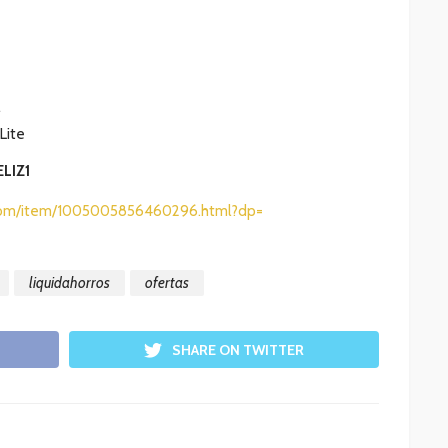
Lite
ELIZ1
s.com/item/1005005856460296.html?dp=
liquidahorros
ofertas
SHARE ON TWITTER