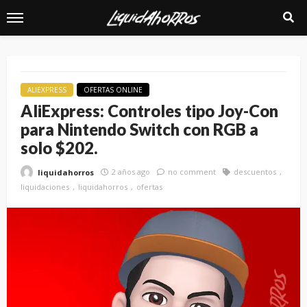
ALIEXPRESS
OFERTAS ONLINE
AliExpress: Controles tipo Joy-Con
para Nintendo Switch con RGB a
solo $202.
2 años ago
no comment
descuentos
liquidahorros
liquidaciones
liquidahorros
ofertas