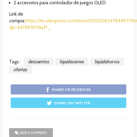
2 accesorios para controlador de juegos OLED
Link de
compra:
https://es.aliexpress.com/item/1005006347844977.ht
dp=447961913&aff_
Tags :
descuentos
liquidaciones
liquidahorros
ofertas
SHARE ON FACEBOOK
SHARE ON TWITTER
ADD A COMMENT