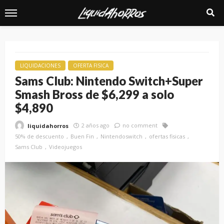
LIQUIDACIONES
OFERTA FISICA
Sams Club: Nintendo Switch+Super
Smash Bross de $6,299 a solo
$4,890
2 años ago
no comment
liquidahorros
50% de descuento
Buen Fin
Nintendoswitch
ofertas fisicas
Sams Club
Videojuegos