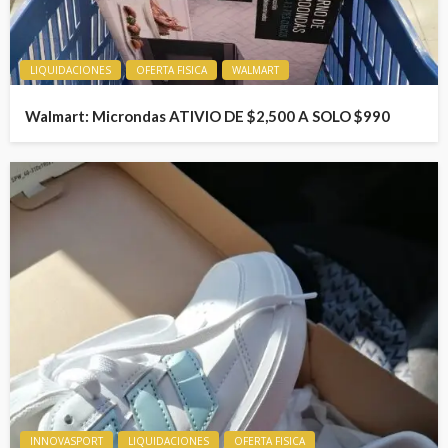
LIQUIDACIONES
OFERTA FISICA
WALMART
Walmart: Microndas ATIVIO DE $2,500 A SOLO $990
INNOVASPORT
LIQUIDACIONES
OFERTA FISICA