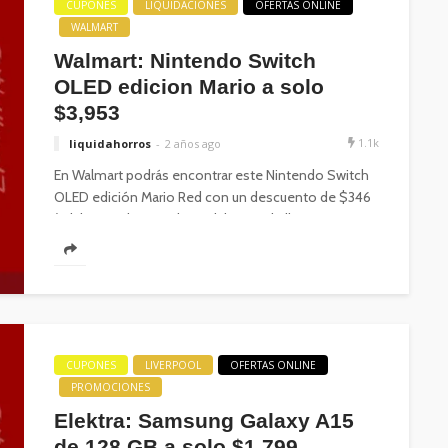
CUPONES
LIQUIDACIONES
OFERTAS ONLINE
WALMART
Walmart: Nintendo Switch
OLED edicion Mario a solo
$3,953
1.1k
liquidahorros
2 años ago
En Walmart podrás encontrar este Nintendo Switch
OLED edición Mario Red con un descuento de $346
(adsbygoogle = window.adsbygoogle ||...
CUPONES
LIVERPOOL
OFERTAS ONLINE
PROMOCIONES
Elektra: Samsung Galaxy A15
de 128 GB a solo $1,799