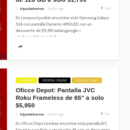
1.6k
liquidahorros
2 años ago
En Liverpool podrás encontrar este Samsung Galaxy
S24 con pantalla Dynamic AMOLED con un
descuento de $11,381 (adsbygoogle =
window.adsbygoogle ||...
CUPONES
OFERTAS ONLINE
PROMOCIONES
Oficce Depot: Pantalla JVC
Roku Frameless de 65″ a solo
$5,950
1.2k
liquidahorros
2 años ago
En Oficce Depot podras encontrar esta pantalla JVC
Smart tv con Roku y resolución 4K con un descuento