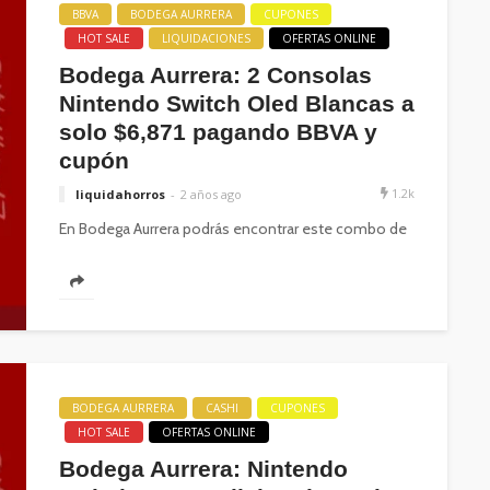
BBVA
BODEGA AURRERA
CUPONES
HOT SALE
LIQUIDACIONES
OFERTAS ONLINE
Bodega Aurrera: 2 Consolas
Nintendo Switch Oled Blancas a
solo $6,871 pagando BBVA y
cupón
1.2k
liquidahorros
2 años ago
En Bodega Aurrera podrás encontrar este combo de
2 Consolas Nintendo Switch Oled color blanco con
un descuento total de...
BODEGA AURRERA
CASHI
CUPONES
HOT SALE
OFERTAS ONLINE
Bodega Aurrera: Nintendo