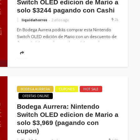
Switch OLED edicion de Mario a
solo $3244 pagando con Cashi
2k
liquidahorros
2 años ago
En Bodega Aurrera podrás comprar esta Nintendo
Switch OLED edición de Mario con un descuento de
$1,305 (adsbygoogle = window.adsbygoogle...
BODEGA AURRERA
CUPONES
HOT SALE
OFERTAS ONLINE
Bodega Aurrera: Nintendo
Switch OLED edicion de Mario a
solo $3,969 (pagando con
cupon)