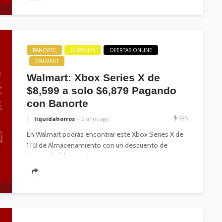
BANORTE
CUPONES
OFERTAS ONLINE
WALMART
Walmart: Xbox Series X de
$8,599 a solo $6,879 Pagando
con Banorte
985
liquidahorros
2 años ago
En Walmart podrás encontrar este Xbox Series X de
1TB de Almacenamiento con un descuento de
$1,720 (adsbygoogle =...