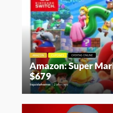
AMAZON
CUPONES
OFERTAS ONLINE
Amazon: Super Mari
$679
liquidahorros
2 años ago