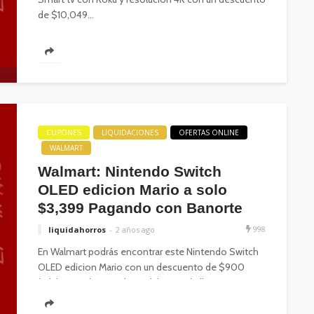
de $10,049...
CUPONES
LIQUIDACIONES
OFERTAS ONLINE
WALMART
Walmart: Nintendo Switch
OLED edicion Mario a solo
$3,399 Pagando con Banorte
998
liquidahorros
2 años ago
En Walmart podrás encontrar este Nintendo Switch
OLED edicion Mario con un descuento de $900
(adsbygoogle = window.adsbygoogle ||...