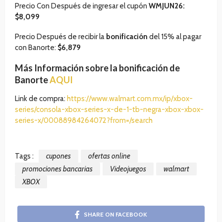
Precio Con Después de ingresar el cupón
WMJUN26:
$8,099
Precio Después de recibir la
bonificación
del 15% al pagar
con Banorte:
$
6,879
Más Información sobre la bonificación de
Banorte
AQUI
Link de compra:
https://www.walmart.com.mx/ip/xbox-
series/consola-xbox-series-x-de-1-tb-negra-xbox-xbox-
series-x/00088984264072?from=/search
Tags :
cupones
ofertas online
promociones bancarias
Videojuegos
walmart
XBOX
SHARE ON FACEBOOK