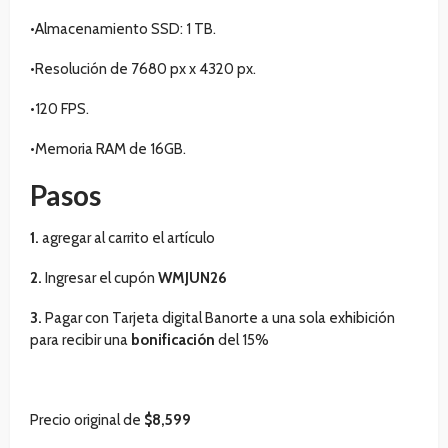
•Almacenamiento SSD: 1 TB.
•Resolución de 7680 px x 4320 px.
•120 FPS.
•Memoria RAM de 16GB.
Pasos
1.
agregar al carrito el artículo
2.
Ingresar el cupón
WMJUN26
3.
Pagar con Tarjeta digital Banorte a una sola exhibición
para recibir una
bonificación
del 15%
Precio original de
$8,599