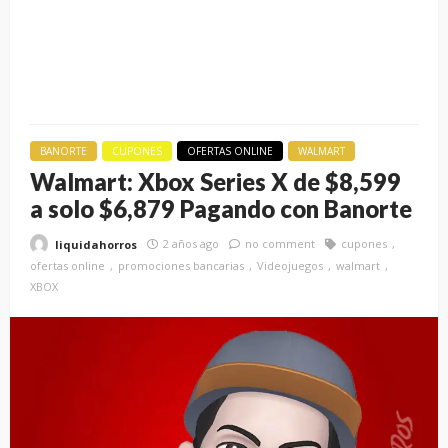
BANORTE
CUPONES
OFERTAS ONLINE
WALMART
Walmart: Xbox Series X de $8,599
a solo $6,879 Pagando con Banorte
2 años ago
no comment
cupones
liquidahorros
ofertas online
promociones bancarias
Videojuegos
walmart
XBOX