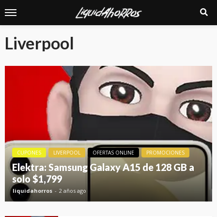
Liverpool
CUPONES
LIVERPOOL
OFERTAS ONLINE
PROMOCIONES
Elektra: Samsung Galaxy A15 de 128 GB a
solo $1,799
liquidahorros
2 años ago