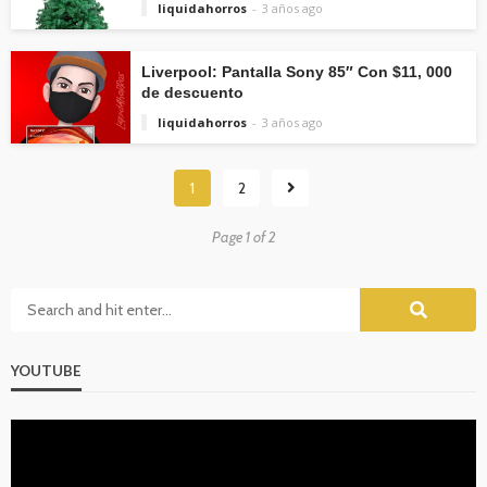
liquidahorros
3 años ago
Liverpool: Pantalla Sony 85″ Con $11, 000
de descuento
liquidahorros
3 años ago
1
2
Page 1 of 2
YOUTUBE