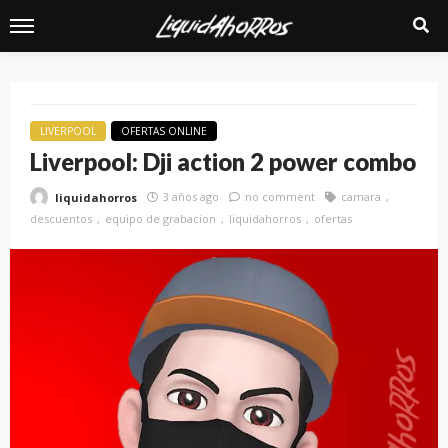
LIVERPOOL
OFERTAS ONLINE
Liverpool: Dji action 2 power combo
3 años ago
no comment
camara
liquidahorros
descuentos
equipo de grabacion
liquidahorros
ofertas