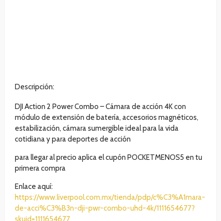
Descripción:
DJI Action 2 Power Combo – Cámara de acción 4K con
módulo de extensión de batería, accesorios magnéticos,
estabilización, cámara sumergible ideal para la vida
cotidiana y para deportes de acción
para llegar al precio aplica el cupón POCKETMENOS5 en tu
primera compra
Enlace aquí:
https://www.liverpool.com.mx/tienda/pdp/c%C3%A1mara-
de-acci%C3%B3n-dji-pwr-combo-uhd-4k/1111654677?
skuid=1111654677