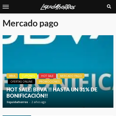
Mercado pago
BBVA
CUPONES
HOT SALE
MERCADO PAGO
OFERTAS ONLINE
PROMOCIONES
HOT SALE: BBVA !! HASTA UN 31% DE
BONIFICACIÓN!!
liquidahorros
2 años ago