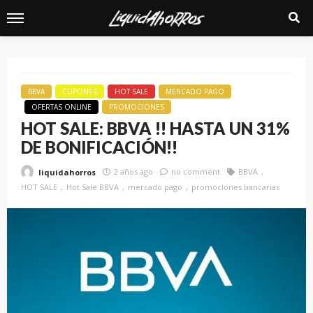
BBVA
CUPONES
HOT SALE
MERCADO PAGO
OFERTAS ONLINE
PROMOCIONES
HOT SALE: BBVA !! HASTA UN 31%
DE BONIFICACIÓN!!
2 años ago
no comment
BBVA
liquidahorros
HOT SALE
Hot Sale BBVA
mercado pago
promociones bancarias