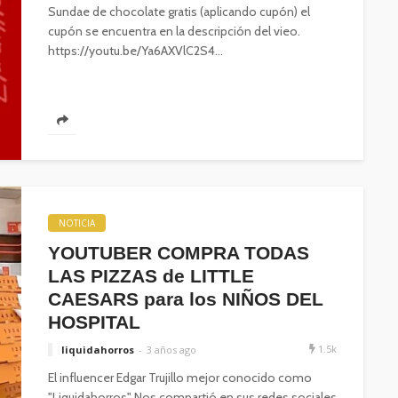
Sundae de chocolate gratis (aplicando cupón) el
cupón se encuentra en la descripción del vieo.
https://youtu.be/Ya6AXVlC2S4...
NOTICIA
YOUTUBER COMPRA TODAS
LAS PIZZAS de LITTLE
CAESARS para los NIÑOS DEL
HOSPITAL
1.5k
liquidahorros
3 años ago
El influencer Edgar Trujillo mejor conocido como
"Liquidahorros" Nos compartió en sus redes sociales