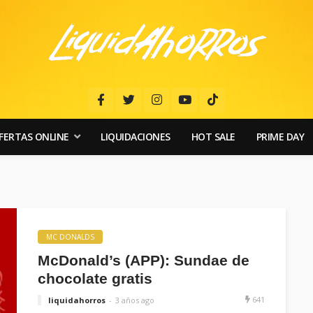
FERTAS ONLINE
LIQUIDACIONES
HOT SALE
PRIME DAY
MC DONALDS
McDonald’s (APP): Sundae de
chocolate gratis
641
liquidahorros
3 años ago