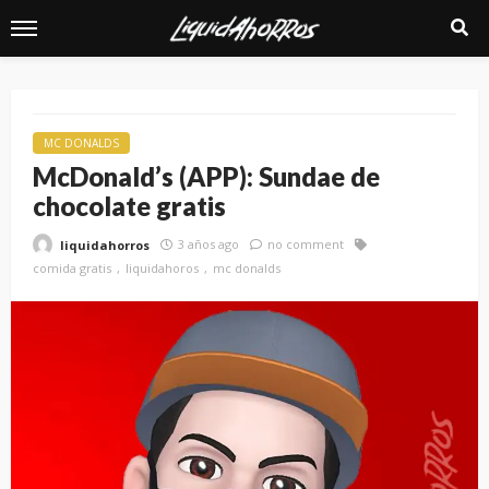
MC DONALDS
McDonald’s (APP): Sundae de
chocolate gratis
3 años ago
no comment
liquidahorros
comida gratis
liquidahoros
mc donalds