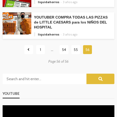
liquidahorros
3 años ago
YOUTUBER COMPRA TODAS LAS PIZZAS
de LITTLE CAESARS para los NIÑOS DEL
HOSPITAL
liquidahorros
3 años ago
1
…
54
55
56
Page 56 of 56
YOUTUBE