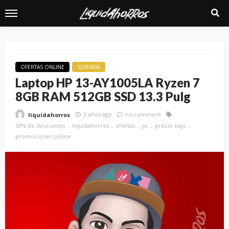
OFERTAS ONLINE
SORIANA
Laptop HP 13-AY1005LA Ryzen 7
8GB RAM 512GB SSD 13.3 Pulg
3 años ago
no comment
liquidahorros
50% de descuento
liquidahorros
ofertas
pc
precio bajo
promociones online