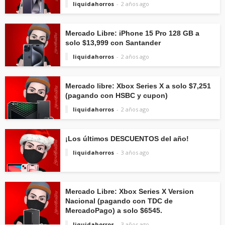
liquidahorros
2 años ago
Mercado Libre: iPhone 15 Pro 128 GB a
solo $13,999 con Santander
liquidahorros
2 años ago
Mercado libre: Xbox Series X a solo $7,251
(pagando con HSBC y cupon)
liquidahorros
2 años ago
¡Los últimos DESCUENTOS del año!
liquidahorros
3 años ago
Mercado Libre: Xbox Series X Version
Nacional (pagando con TDC de
MercadoPago) a solo $6545.
liquidahorros
3 años ago