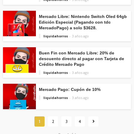
Mercado Libre: Nintendo Switch Oled 64gb
Edición Especial (Pagando con tdc
MercadoPago) a solo $3628.
liquidahorros
3 años ago
Buen Fin con Mercado Libre: 20% de
descuento directo al pagar con Tarjeta de
Crédito Mercado Pago
liquidahorros
3 años ago
Mercado Pago: Cupón de 10%
liquidahorros
3 años ago
1
2
3
4