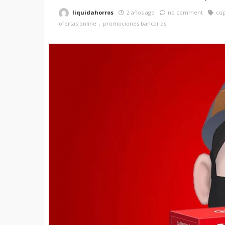
liquidahorros
2 años ago
no comment
cu
ofertas online
promociones bancarias