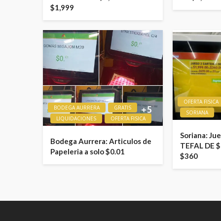
$1,999
OFERTA FISICA
BODEGA AURRERA
GRATIS
SORIANA
LIQUIDACIONES
OFERTA FISICA
Soriana: Ju
Bodega Aurrera: Articulos de
TEFAL DE $
Papeleria a solo $0.01
$360