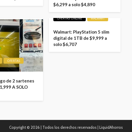
$6,299 a solo $4,890
LIQUIDACIONES
OFERTAS
OFERTAS ONLINE
WALMART
Walmart: PlayStation 5 slim
digital de 1TB de $9,999 a
solo $6,707
OFERTAS
ego de 2 sartenes
1,999 A SOLO
Copyright ©
2026 | Todos los derechos reservados | LiquidAhorros