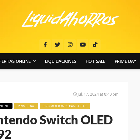
FERTAS ONLINE
LIQUIDACIONES
HOT SALE
PRIME DAY
Jul. 17, 2024 at 8:40 pm
NLINE
PRIME DAY
PROMOCIONES BANCARIAS
intendo Switch OLED
192