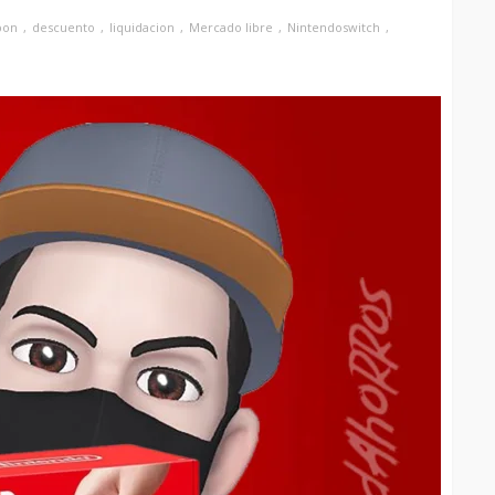
pon
descuento
liquidacion
Mercado libre
Nintendoswitch