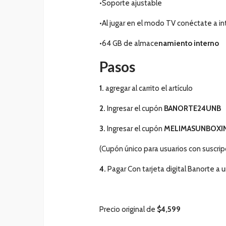
•Soporte ajustable
•Al jugar en el modo TV conéctate a i
•64 GB de almace
namiento interno
Paso
s
1.
agregar al carrito el artículo
2.
Ingresar el cupón
BANORTE24UNB
3.
Ingresar el cupón
MELIMASUNBOXI
(Cupón único para usuarios con suscrip
4.
Pagar Con tarjeta digital Banorte a 
Precio original de
$
4,599