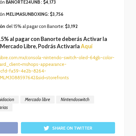
pón
BANORTE24UNB
:
$4,173
pón
MELIMASUNBOXING
:
$3,756
ión
del 15% al pagar con Banorte:
$3,192
15% al pagar con Banorte deberás Activar la
 Mercado Libre,
Podrás Activarla
Aquí
ibre.com.mx/consola-nintendo-switch-oled-64gb-color-
rd_client=mshops-appearance-
9cfd-fa59-4e2b-8264-
MLM3088597642&sid=storefronts
uidacion
Mercado libre
Nintendoswitch
rias
SHARE ON TWITTER