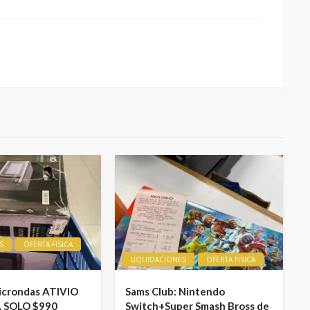
S
OFERTA FISICA
LIQUIDACIONES
OFERTA FISICA
icrondas ATIVIO
Sams Club: Nintendo
A SOLO $990
Switch+Super Smash Bross de