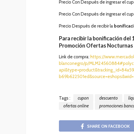
Precio Con Después de ingresar el cu
Precio Con Después de ingresar el cu
Precio Después de recibir la
bonificac
Para recibir la
bonificación
del 
Promoción
Ofertas Nocturnas
Link de compra:
https://www.mercadol
blanconegro/p/MLM24560884#polyca
api&type=product&tracking_id=84a5
b69b622501ed&source=eshops&wid=
Tags :
cupon
descuento
liq
ofertas online
promociones banca
SHARE ON FACEBOOK