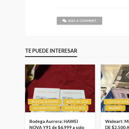
ADD A COMMENT
TE PUEDE INTERESAR
BODEGA AURRERA
BUEN FIN 2024
LIQUIDACIONE
LIQUIDACIONES
OFERTA FISICA
WALMART
Bodega Aurrera: HAWEI
Walmart: M
NOVA Y91 de $6,999 a solo
DE $2,500 