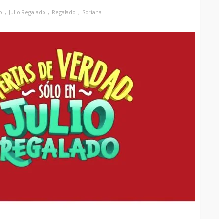
io
Julio Regalado
Regalado
Soriana