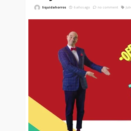
liquidahorros
6 años ago
no comment
Jul