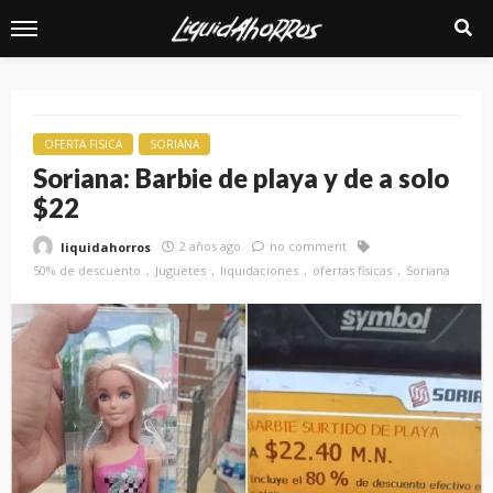
OFERTA FISICA
SORIANA
Soriana: Barbie de playa y de a solo
$22
2 años ago
no comment
liquidahorros
50% de descuento
Juguetes
liquidaciones
ofertas fisicas
Soriana