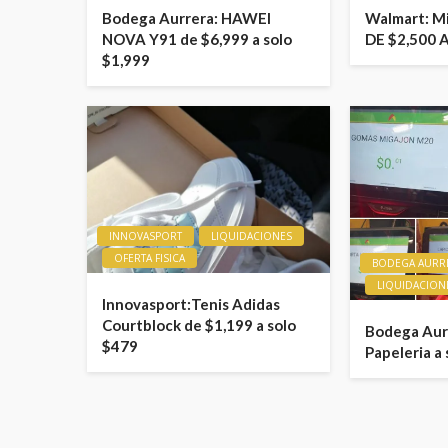
Bodega Aurrera: HAWEI
Walmart: M
NOVA Y91 de $6,999 a solo
DE $2,500 
$1,999
INNOVASPORT
LIQUIDACIONES
OFERTA FISICA
BODEGA AURR
LIQUIDACION
Innovasport:Tenis Adidas
Courtblock de $1,199 a solo
Bodega Aurr
$479
Papeleria a 