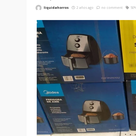
liquidahorros
2 años ago
no comment
50