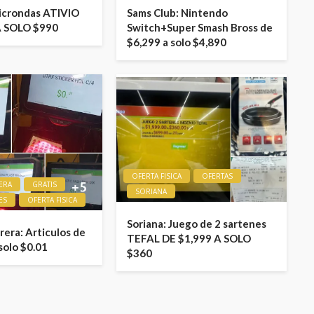
icrondas ATIVIO
Sams Club: Nintendo
A SOLO $990
Switch+Super Smash Bross de
$6,299 a solo $4,890
OFERTA FISICA
OFERTAS
ERA
GRATIS
SORIANA
ES
OFERTA FISICA
Soriana: Juego de 2 sartenes
era: Articulos de
TEFAL DE $1,999 A SOLO
solo $0.01
$360