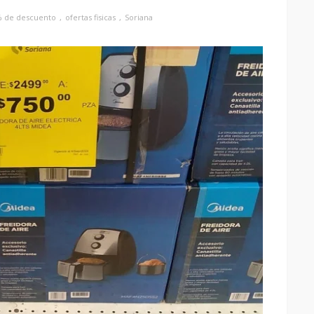
% de descuento
ofertas fisicas
Soriana