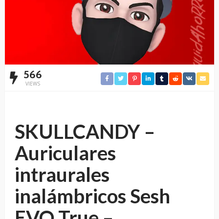
566
VIEWS
SKULLCANDY –
Auriculares
intraurales
inalámbricos Sesh
EVO True –