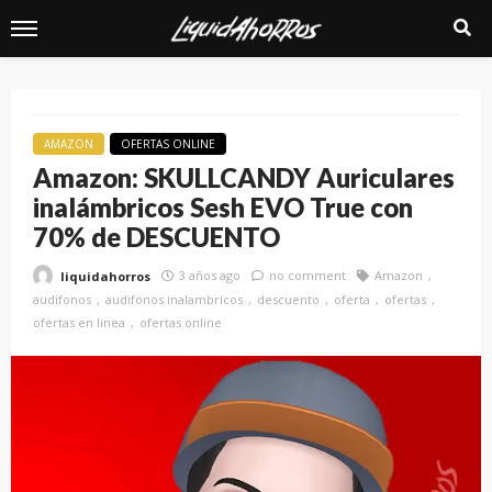
AMAZON
OFERTAS ONLINE
Amazon: SKULLCANDY Auriculares
inalámbricos Sesh EVO True con
70% de DESCUENTO
3 años ago
no comment
Amazon
liquidahorros
audifonos
audifonos inalambricos
descuento
oferta
ofertas
ofertas en linea
ofertas online