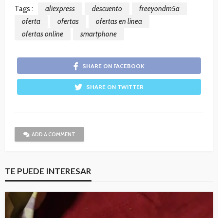
Tags :
aliexpress
descuento
freeyondm5a
oferta
ofertas
ofertas en linea
ofertas online
smartphone
SHARE ON FACEBOOK
SHARE ON TWITTER
ADD A COMMENT
TE PUEDE INTERESAR