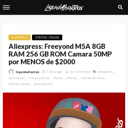
ALIEXPRESS
OFERTAS ONLINE
Aliexpress: Freeyond M5A 8GB
RAM 256 GB ROM Camara 50MP
por MENOS de $2000
3 años ago
no comment
aliexpress
liquidahorros
descuento
freeyondm5a
oferta
ofertas
ofertas en linea
ofertas online
smartphone