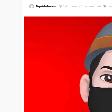
liquidahorros
3 años ago
no comment
de