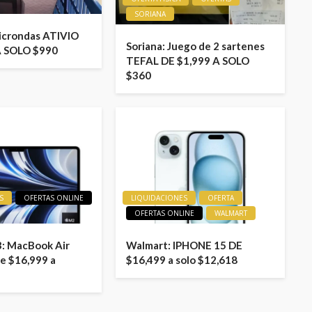
SORIANA
icrondas ATIVIO
Soriana: Juego de 2 sartenes
A SOLO $990
TEFAL DE $1,999 A SOLO
$360
S
OFERTAS ONLINE
LIQUIDACIONES
OFERTA
OFERTAS ONLINE
WALMART
: MacBook Air
Walmart: IPHONE 15 DE
e $16,999 a
$16,499 a solo $12,618