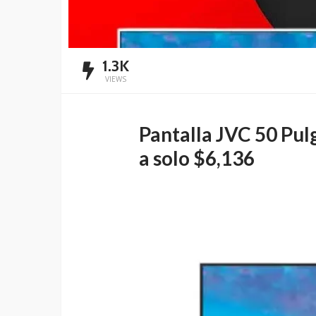
1.3K
VIEWS
Pantalla JVC 50 Pu
a solo $6,136