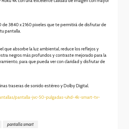
TV Roku 4K con una excelente calidad de imagen con mayor
D de 3840 x 2160 pixeles que te permitirá de disfrutar de
u pantalla.
 que absorbe la luz ambiental, reduce los reflejos y
estra negros más profundos y contraste mejorado para la
bramiento, para que pueda ver con claridad y disfrutar de
nas traseras de sonido estéreo y Dolby Digital.
ntallas/pantalla-jvc-50-pulgadas-uhd-4k-smart-tv-
pantalla smart