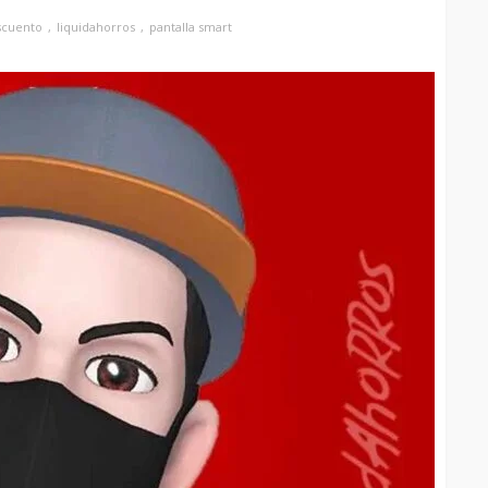
scuento
liquidahorros
pantalla smart