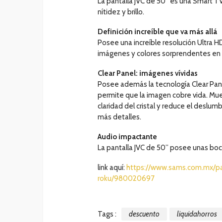
La pantalla JVC de 50” es una Smart 
nítidez y brillo.
Definición increíble que va más allá
Posee una increíble resolución Ultra H
imágenes y colores sorprendentes en t
Clear Panel: imágenes vívidas
Posee además la tecnología Clear Panel
permite que la imagen cobre vida. Mu
claridad del cristal y reduce el deslum
más detalles.
Audio impactante
La pantalla JVC de 50” posee unas boci
link aquí:
https://www.sams.com.mx/pa
roku/980020697
Tags :
descuento
liquidahorros