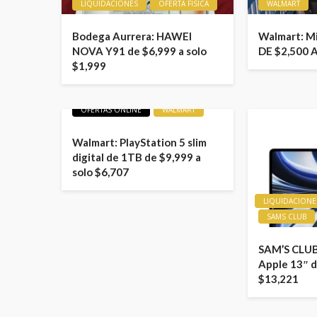
LIQUIDACIONES
OFERTA FISICA
WALMART
Bodega Aurrera: HAWEI
Walmart: M
NOVA Y91 de $6,999 a solo
DE $2,500 
$1,999
LIQUIDACIONES
OFERTAS
OFERTAS ONLINE
WALMART
Walmart: PlayStation 5 slim
digital de 1TB de $9,999 a
solo $6,707
LIQUIDACIONE
SAMS CLUB
SAM’S CLUB
Apple 13″ d
$13,221