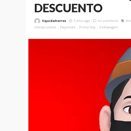
DESCUENTO
liquidahorros
3 años ago
no comment
Am
ofertas online
Playmobil
Prime Day
Volkswagen