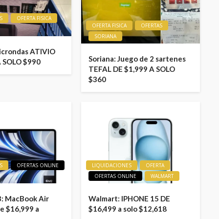
S
OFERTA FISICA
OFERTA FISICA
OFERTAS
SORIANA
icrondas ATIVIO
Soriana: Juego de 2 sartenes
A SOLO $990
TEFAL DE $1,999 A SOLO
$360
S
OFERTAS ONLINE
LIQUIDACIONES
OFERTA
OFERTAS ONLINE
WALMART
: MacBook Air
Walmart: IPHONE 15 DE
e $16,999 a
$16,499 a solo $12,618