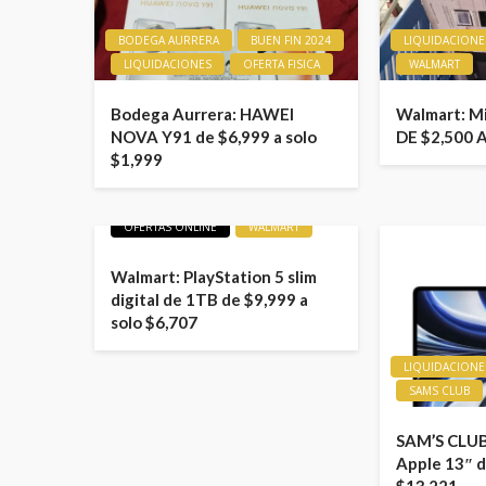
BODEGA AURRERA
BUEN FIN 2024
LIQUIDACIONE
LIQUIDACIONES
OFERTA FISICA
WALMART
Bodega Aurrera: HAWEI
Walmart: M
NOVA Y91 de $6,999 a solo
DE $2,500 
$1,999
LIQUIDACIONES
OFERTAS
OFERTAS ONLINE
WALMART
Walmart: PlayStation 5 slim
digital de 1TB de $9,999 a
solo $6,707
LIQUIDACIONE
SAMS CLUB
SAM’S CLUB
Apple 13″ d