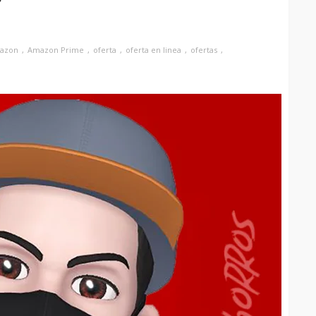
azon
Amazon Prime
oferta
oferta en linea
ofertas