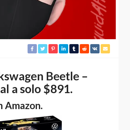
kswagen Beetle –
al a solo $891.
n Amazon.