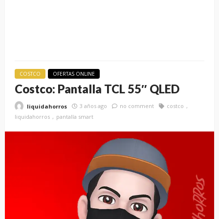
COSTCO
OFERTAS ONLINE
Costco: Pantalla TCL 55″ QLED
3 años ago
no comment
costco
liquidahorros
liquidahorros
pantalla smart