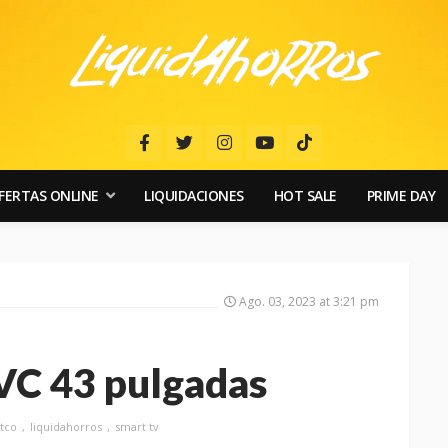
FERTAS ONLINE
LIQUIDACIONES
HOT SALE
PRIME DAY
Ago. 03, 2023 at 3:21 pm
JVC 43 pulgadas
tco
liquidahorros
smart tv