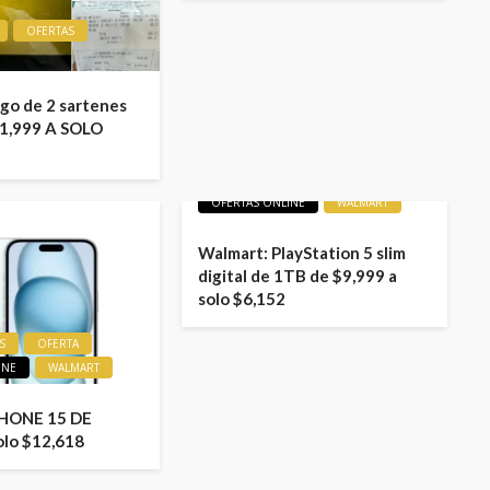
OFERTAS
ego de 2 sartenes
1,999 A SOLO
LIQUIDACIONES
OFERTA
OFERTAS ONLINE
WALMART
Walmart: PlayStation 5 slim
digital de 1TB de $9,999 a
solo $6,152
S
OFERTA
INE
WALMART
PHONE 15 DE
olo $12,618