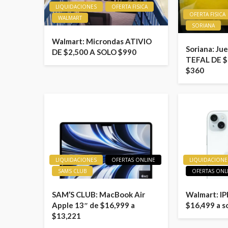
LIQUIDACIONES
OFERTA FISICA
OFERTA FISICA
WALMART
SORIANA
Walmart: Microndas ATIVIO
Soriana: Ju
DE $2,500 A SOLO $990
TEFAL DE $
$360
LIQUIDACIONES
OFERTAS ONLINE
LIQUIDACIONE
SAMS CLUB
OFERTAS ONL
SAM’S CLUB: MacBook Air
Walmart: I
Apple 13″ de $16,999 a
$16,499 a s
$13,221