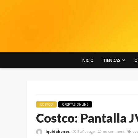
INICIO
TIENDAS
O
COSTCO
OFERTAS ONLINE
Costco: Pantalla 
liquidahorros
3 años ago
no comment
cos