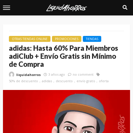
OTRAS TIENDAS ONLINE
PROMOCIONES
TIENDAS
adidas: Hasta 60% Para Miembros
adiClub + Envío Gratis sin Mínimo
de Compra
3 años ago
no comment
liquidahorros
50% de descuento
adidas
descuento
envío gratis
oferta