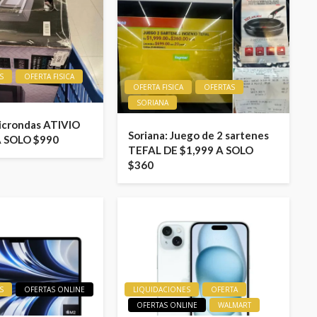
S
OFERTA FISICA
OFERTA FISICA
OFERTAS
SORIANA
icrondas ATIVIO
Soriana: Juego de 2 sartenes
A SOLO $990
TEFAL DE $1,999 A SOLO
$360
S
OFERTAS ONLINE
LIQUIDACIONES
OFERTA
OFERTAS ONLINE
WALMART