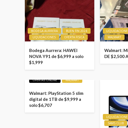
BODEGA AURRERA
BUEN FIN 2024
LIQUIDACIONE
LIQUIDACIONES
OFERTA FISICA
WALMART
Bodega Aurrera: HAWEI
Walmart: M
NOVA Y91 de $6,999 a solo
DE $2,500 
$1,999
LIQUIDACIONES
OFERTAS
OFERTAS ONLINE
WALMART
Walmart: PlayStation 5 slim
digital de 1TB de $9,999 a
solo $6,707
LIQUIDACIONE
SAMS CLUB