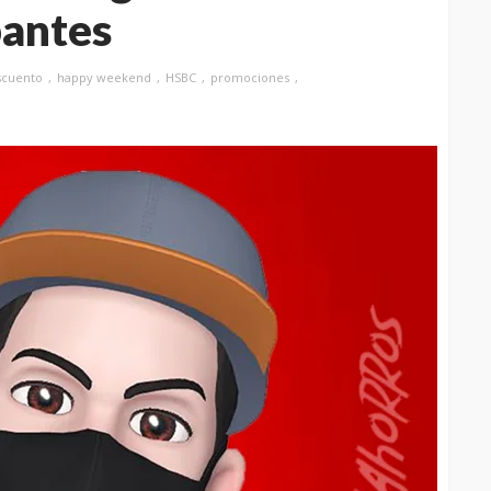
pantes
scuento
happy weekend
HSBC
promociones