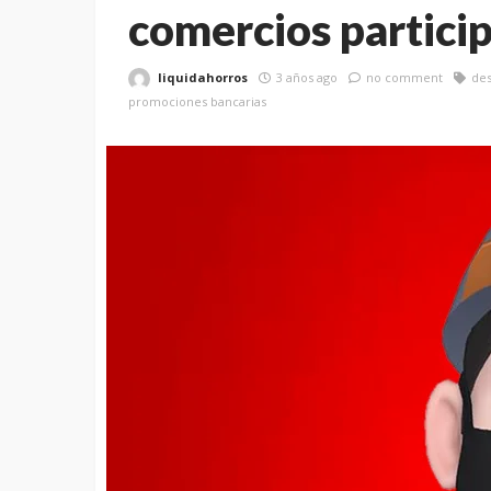
comercios partici
liquidahorros
3 años ago
no comment
de
promociones bancarias