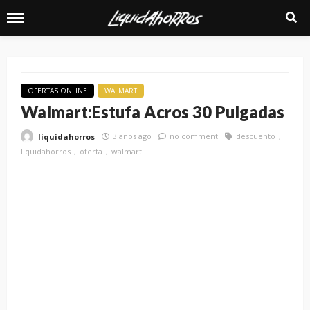
OFERTAS ONLINE
WALMART
Walmart:Estufa Acros 30 Pulgadas
3 años ago
no comment
descuento
liquidahorros
liquidahorros
oferta
walmart