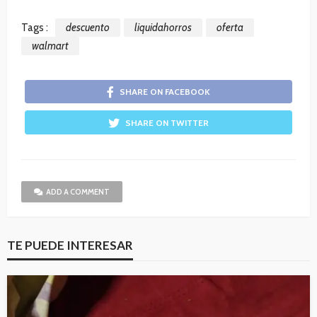
Tags :
descuento
liquidahorros
oferta
walmart
SHARE ON FACEBOOK
SHARE ON TWITTER
ADD A COMMENT
TE PUEDE INTERESAR