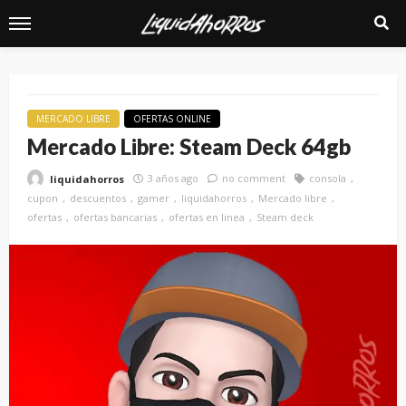
MERCADO LIBRE
OFERTAS ONLINE
Mercado Libre: Steam Deck 64gb
3 años ago
no comment
consola
liquidahorros
cupon
descuentos
gamer
liquidahorros
Mercado libre
ofertas
ofertas bancarias
ofertas en linea
Steam deck