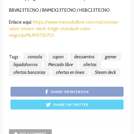
BBVA23TECNO / BNMEX23TECNO / HSBC23TECNO
Enlace aquí:
https://www.mercadolibre.com.mx/consola-
valve-steam-deck-64gb-standard-color-
negro/p/MLM19735753
Tags :
consola
cupon
descuentos
gamer
liquidahorros
Mercado libre
ofertas
ofertas bancarias
ofertas en linea
Steam deck
SHARE ON FACEBOOK
SHARE ON TWITTER
ADD A COMMENT