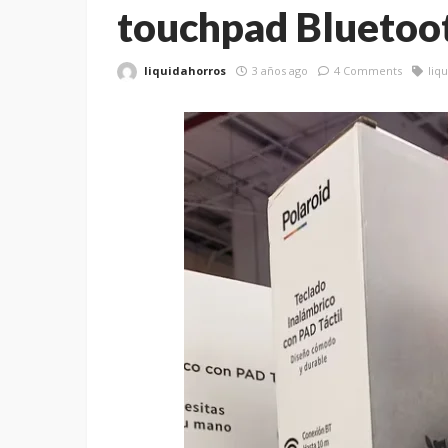
touchpad Bluetoo
liquidahorros
3 años ago
4 Comments
liq