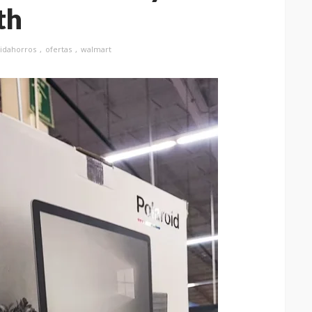
th
uidahorros
ofertas
walmart