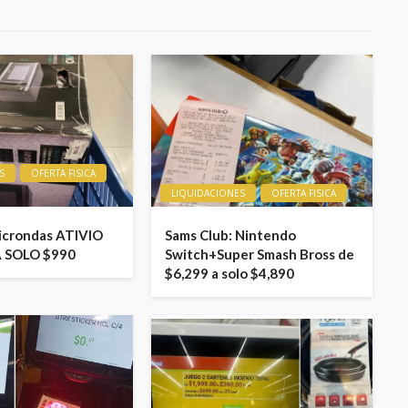
S
OFERTA FISICA
LIQUIDACIONES
OFERTA FISICA
icrondas ATIVIO
Sams Club: Nintendo
A SOLO $990
Switch+Super Smash Bross de
$6,299 a solo $4,890