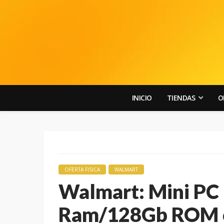
INICIO
TIENDAS
O
OFERTA FISICA
WALMART
Walmart: Mini PC
Ram/128Gb ROM c