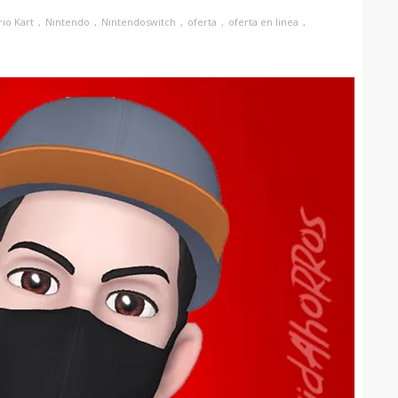
io Kart
Nintendo
Nintendoswitch
oferta
oferta en linea