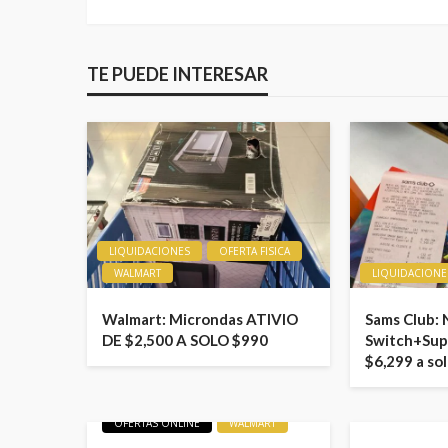
TE PUEDE INTERESAR
LIQUIDACIONES
OFERTA FISICA
WALMART
LIQUIDACIONE
Walmart: Microndas ATIVIO
Sams Club:
DE $2,500 A SOLO $990
Switch+Sup
$6,299 a so
LIQUIDACIONES
OFERTAS
OFERTAS ONLINE
WALMART