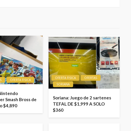
OFERTA FISICA
OFERTAS
S
OFERTA FISICA
SORIANA
 Nintendo
Soriana: Juego de 2 sartenes
er Smash Bross de
TEFAL DE $1,999 A SOLO
lo $4,890
$360