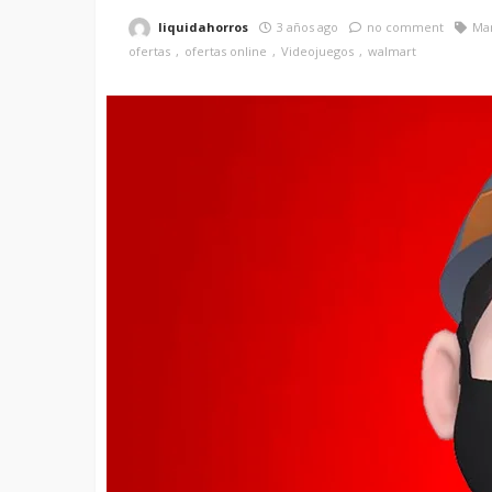
liquidahorros
3 años ago
no comment
Mar
ofertas
ofertas online
Videojuegos
walmart