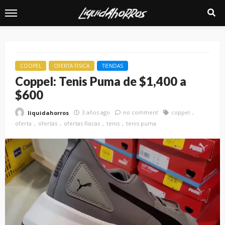
COOPEL
OFERTA FISICA
TIENDAS
Coppel: Tenis Puma de $1,400 a
$600
3 años ago
no comment
coppel
liquidahorros
oferta
ofertas
ofertas fisicas
tenis
tenis puma