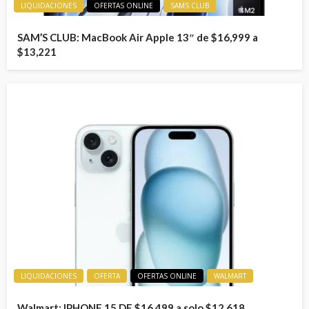
LIQUIDACIONES
OFERTAS ONLINE
SAMS CLUB
SAM’S CLUB: MacBook Air Apple 13″ de $16,999 a
$13,221
LIQUIDACIONES
OFERTA
OFERTAS ONLINE
WALMART
Walmart: IPHONE 15 DE $16,499 a solo $12,618