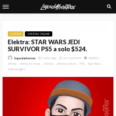
ELEKTRA
OFERTAS ONLINE
Elektra: STAR WARS JEDI
SURVIVOR PS5 a solo $524.
3 años ago
no comment
elektra
liquidahorros
oferta
oferta en linea
ofertas
ofertas online
PS5
Star Wars
Videojuegos