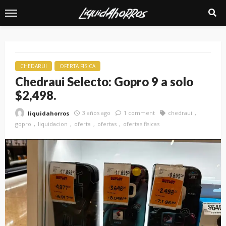
CHEDARUI
OFERTA FISICA
Chedraui Selecto: Gopro 9 a solo
$2,498.
3 años ago
1 comment
chedraui
liquidahorros
gopro
liquidacion
oferta
ofertas
ofertas fisicas