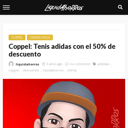
COPPEL
OFERTA FISICA
Coppel: Tenis adidas con el 50% de
descuento
3 años ago
no comment
addidas
liquidahorros
coppel
descuento
liquidahorros
oferta