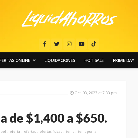
FERTAS ONLINE
LIQUIDACIONES
HOT SALE
PRIME DAY
Oct. 03, 2023 at 7:33 pm
a de $1,400 a $650.
ppel
oferta
ofertas
ofertas fisicas
tenis
tenis puma