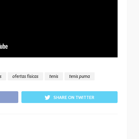
s
ofertas fisicas
tenis
tenis puma
SHARE ON TWITTER