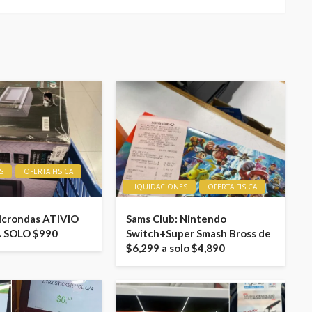
S
OFERTA FISICA
LIQUIDACIONES
OFERTA FISICA
icrondas ATIVIO
Sams Club: Nintendo
A SOLO $990
Switch+Super Smash Bross de
$6,299 a solo $4,890