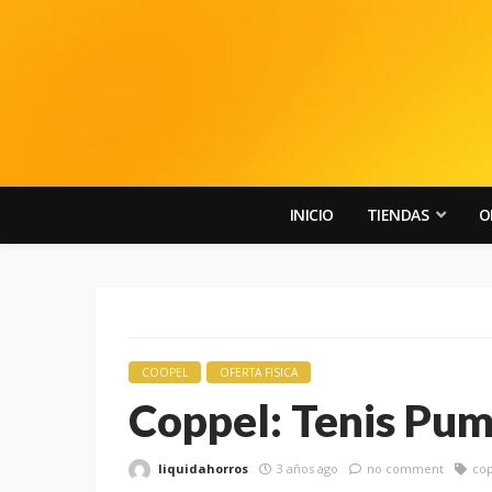
INICIO
TIENDAS
O
COOPEL
OFERTA FISICA
Coppel: Tenis Pum
liquidahorros
3 años ago
no comment
co