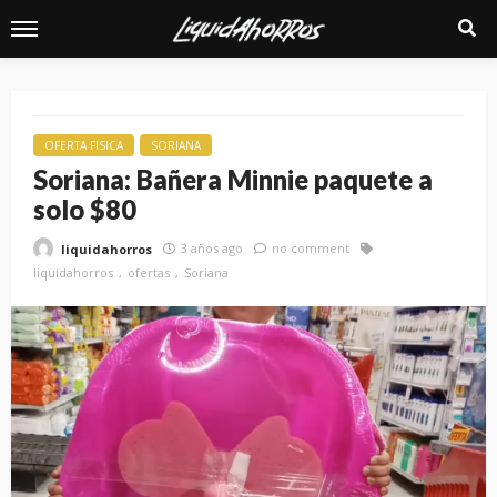
OFERTA FISICA
SORIANA
Soriana: Bañera Minnie paquete a
solo $80
3 años ago
no comment
liquidahorros
liquidahorros
ofertas
Soriana