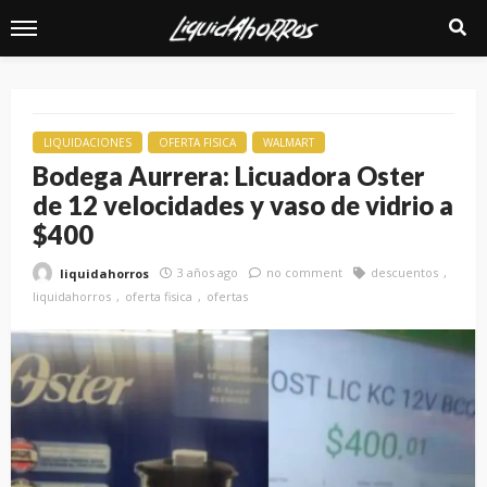
LIQUIDACIONES
OFERTA FISICA
WALMART
Bodega Aurrera: Licuadora Oster
de 12 velocidades y vaso de vidrio a
$400
3 años ago
no comment
descuentos
liquidahorros
liquidahorros
oferta fisica
ofertas