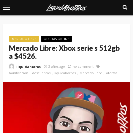
MERCADO LIBRE
OFERTAS ONLINE
Mercado Libre: Xbox serie s 512gb
a $4526.
3 años ago
no comment
liquidahorros
bonificación
descuentos
liquidahorros
Mercado libre
ofertas